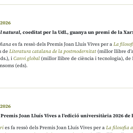
 2026
al natural
, coeditat per la UdL, guanya un premi de la Xar
ñana
es fa ressò dels Premis Joan Lluís Vives per a
La filoso
s de
Literatura catalana de la postmodernitat
(millor llibre d
s.), i
Canvi global
(millor llibre de ciència i tecnologia), de
onsoms (eds).
 2026
 Premis Joan Lluís Vives a l’edició universitària 2026 de 
ri
es fa ressò dels Premis Joan Lluís Vives per a
La filosofia 