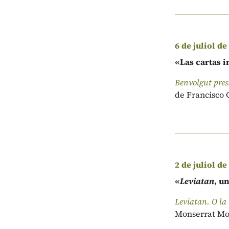
6 de juliol de
«Las cartas i
Benvolgut pres
de Francisco G
2 de juliol de
«
Leviatan
, u
Leviatan. O la 
Monserrat Mol