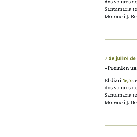
dos volums d
Santamaria (ed
Moreno i J. B
7 de juliol de
«Premien un l
El diari
Segre
dos volums d
Santamaria (ed
Moreno i J. B