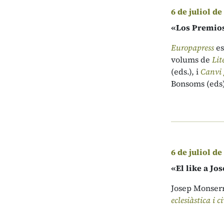
6 de juliol de
«Los Premios 
Europapress
es
volums de
Lit
(eds.), i
Canvi 
Bonsoms (eds)
6 de juliol de
«El like a Jo
Josep Monserr
eclesiàstica i ci