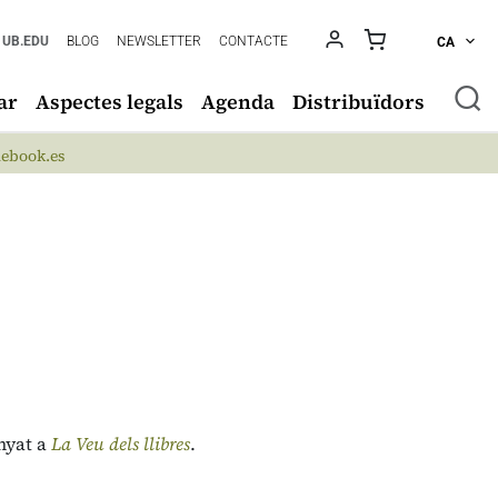
UB.EDU
BLOG
NEWSLETTER
CONTACTE
CA
ar
Aspectes legals
Agenda
Distribuïdors
ebook.es
nyat a
La Veu dels llibres
.