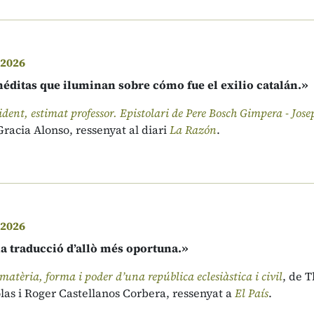
 2026
néditas que iluminan sobre cómo fue el exilio catalán.»
ident, estimat professor. Epistolari de Pere Bosch Gimpera - Jos
racia Alonso, ressenyat al diari
La Razón
.
 2026
na traducció d’allò més oportuna.»
matèria, forma i poder d’una república eclesiàstica i civil
, de 
as i Roger Castellanos Corbera, ressenyat a
El País
.