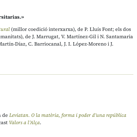
sitarias.»
tural
(millor coedició interxarxa), de P. Lluís Font; els dos
humanitats), de J. Marrugat, V. Martínez-Gil i N. Santamaria
 Martín-Díaz, C. Barriocanal, J. I. López-Moreno i J.
a de
Leviatan. O la matèria, forma i poder d’una república
cast
Valors a l’Alça
.