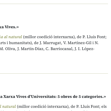
xa Vives.»
fia al natural
(millor coedició interxarxa), de P. Lluís Font;
’arts i humanitats), de J. Marrugat, V. Martínez-Gil i N.
 M. Oliva, J. Martín-Díaz, C. Barriocanal, J. I. López-
la Xarxa Vives d’Universitats: 5 obres de 5 categories.»
al natural
(millor coedició interxarxa), de P. Lluís Font; els