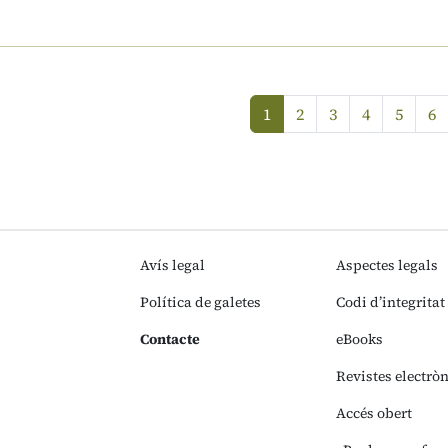
1
2
3
4
5
6
Avís legal
Aspectes legals
Política de galetes
Codi d’integritat
Contacte
eBooks
Revistes electrò
Accés obert