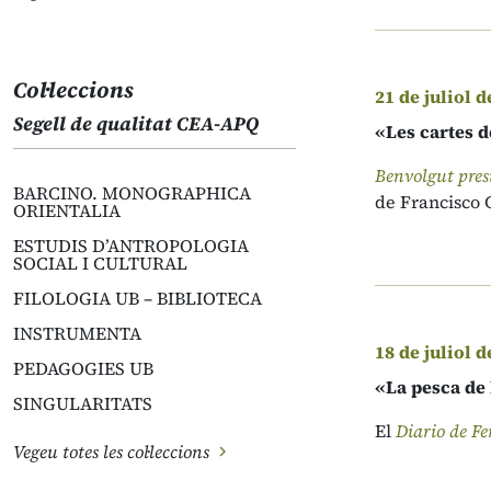
Col·leccions
21 de juliol d
Segell de qualitat CEA-APQ
«Les cartes d
Benvolgut pres
BARCINO. MONOGRAPHICA
de Francisco G
ORIENTALIA
ESTUDIS D’ANTROPOLOGIA
SOCIAL I CULTURAL
FILOLOGIA UB – BIBLIOTECA
INSTRUMENTA
18 de juliol d
PEDAGOGIES UB
«La pesca de 
SINGULARITATS
El
Diario de Fe
Vegeu totes les col·leccions