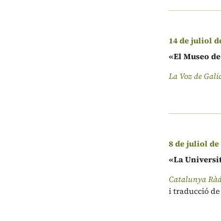
14 de juliol d
«El Museo de 
La Voz de Gali
8 de juliol de
«La Universi
Catalunya Ràd
i traducció d