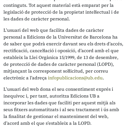
continguts. Tot aquest material està emparat per la
legislació de protecció de la propietat intel·lectual i de
les dades de caràcter personal.
L’usuari del web que facilita dades de caràcter
personal a Edicions de la Universitat de Barcelona ha
de saber que podrà exercir davant seu els drets d’accés,
rectificació, cancel·lació i oposició, d’acord amb el que
estableix la Llei Orgànica 15/1999, de 13 de desembre,
de protecció de dades de caràcter personal (LOPD),
mitjançant la corresponent sol·licitud, per correu
electrònic a l’adreça
infopublicacions@ub.edu
.
L’usuari del web dona el seu consentiment exprés i
inequívoc i, per tant, autoritza Edicions UB a
incorporar les dades que faciliti per aquest mitjà als
seus fitxers automatitzats i al seu tractament i ús amb
la finalitat de gestionar el manteniment del web,
d’acord amb el que s’estableix a la LOPD.