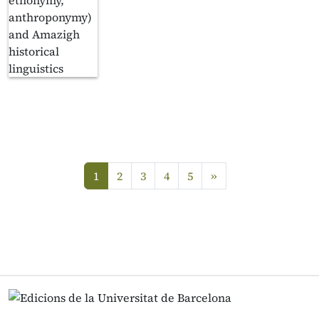
següent
1
2
3
4
5
»
(current)