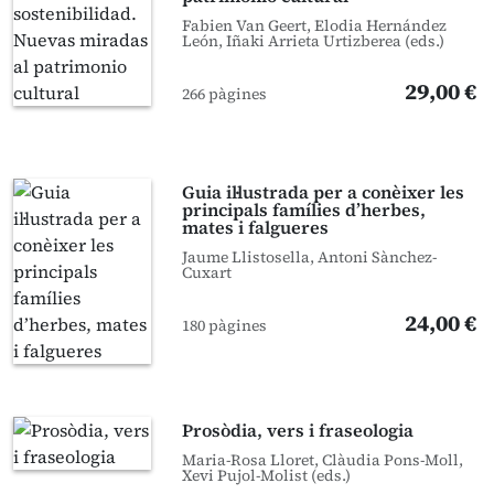
Fabien Van Geert, Elodia Hernández
León, Iñaki Arrieta Urtizberea (eds.)
29,00 €
266 pàgines
Guia il·lustrada per a conèixer les
principals famílies d’herbes,
mates i falgueres
Jaume Llistosella, Antoni Sànchez-
Cuxart
24,00 €
180 pàgines
Prosòdia, vers i fraseologia
Maria-Rosa Lloret, Clàudia Pons-Moll,
Xevi Pujol-Molist (eds.)