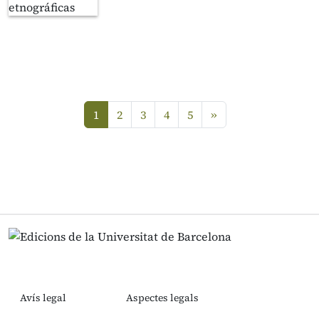
següent
1
2
3
4
5
»
(current)
Avís legal
Aspectes legals