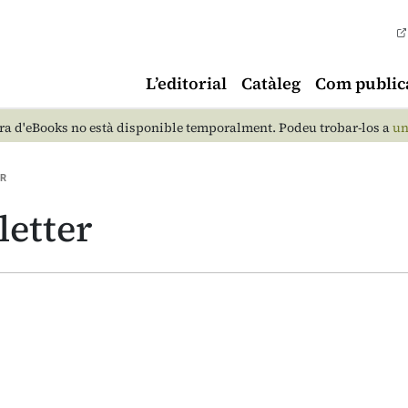
L’editorial
Catàleg
Com public
a d'eBooks no està disponible temporalment. Podeu trobar-los a
un
R
etter