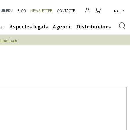
UB.EDU
BLOG
NEWSLETTER
CONTACTE
CA
ar
Aspectes legals
Agenda
Distribuïdors
ebook.es