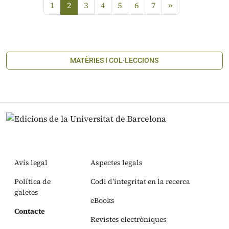
1
2
3
4
5
6
7
»
MATÈRIES I COL·LECCIONS
Avís legal
Aspectes legals
Política de
Codi d’integritat en la recerca
galetes
eBooks
Contacte
Revistes electròniques