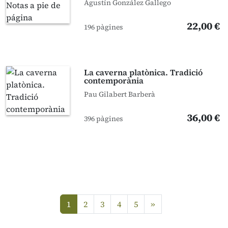
Agustín González Gallego
22,00 €
196 pàgines
La caverna platònica. Tradició
contemporània
Pau Gilabert Barberà
36,00 €
396 pàgines
següent
1
2
3
4
5
»
(current)