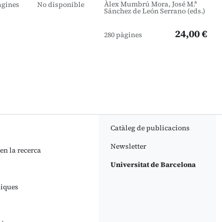
Àlex Mumbrú Mora, José M.ª
àgines
No disponible
Sánchez de León Serrano (eds.)
24,00 €
280 pàgines
Catàleg de publicacions
Newsletter
 en la recerca
Universitat de Barcelona
niques