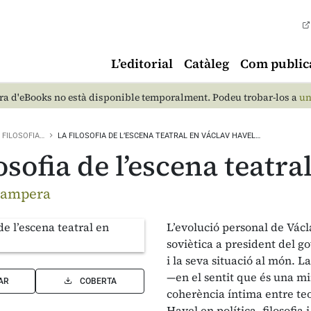
L’editorial
Catàleg
Com public
a d'eBooks no està disponible temporalment. Podeu trobar-los a
un
FILOSOFIA…
LA FILOSOFIA DE L’ESCENA TEATRAL EN VÁCLAV HAVEL…
losofia de l’escena teatr
sampera
L’evolució personal de Vác
soviètica a president del g
i la seva situació al món. L
—en el sentit que és una mi
AR
COBERTA
coherència íntima entre teor
Havel en política, filosofia