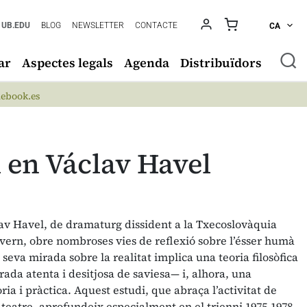
UB.EDU
BLOG
NEWSLETTER
CONTACTE
CA
ar
Aspectes legals
Agenda
Distribuïdors
ebook.es
al en Václav Havel
lav Havel, de dramaturg dissident a la Txecoslovàquia
overn, obre nombroses vies de reflexió sobre l’ésser humà
a seva mirada sobre la realitat implica una teoria filosòfica
rada atenta i desitjosa de saviesa— i, alhora, una
ia i pràctica. Aquest estudi, que abraça l’activitat de
 i teatre, aprofundeix especialment en el trienni 1975-1978,