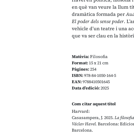
en què van veure la llum tí
dramàtica formada per
Aud
El poder dels sense poder
. L’
vehicle d’un teatre i una a
que va ser clau en la històr
Matèria:
Filosofia
Format:
15 x 21 cm
Pàgines:
254
ISBN:
978-84-1050-164-5
EAN:
9788410501645
Data d’edició:
2025
Com citar aquest títol
Harvard:
Casasampera, J. 2025.
La filosofi
Václav Havel.
Barcelona: Edicion
Barcelona.