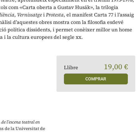
tols com «Carta oberta a Gustav Husák», la trilogia
iència
,
Vernissatge
i
Protesta
, el manifest Carta 77 i l’assaig
anàlisi d’aquestes obres mostra com la filosofia esdevé
cció política dissidents, i permet conèixer millor un home
ia i la cultura europees del segle xx.
19,00 €
Llibre
COMPRAR
a de l’escena teatral en
s de la Universitat de