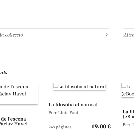
la col·lecció
Altre
nats
La filosofia al natural
La fi
Pere Lluís Font
(eBo
a de l’escena
Václav Havel
Pere 
19,00 €
248 pàgines