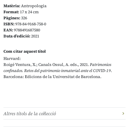
Matèria:
Antropologia
Format:
17 x 24 cm
Pàgines:
326
ISBN:
978-84-9168-758-0
EAN:
9788491687580
Data d’edició:
2021
Com citar aquest títol
Harvard:
Roigé Ventura, X.; Canals Ossul, A. eds., 2021.
Patrimonios
confinados. Retos del patrimonio inmaterial ante el COVID-19
.
Barcelona: Edicions de la Universitat de Barcelona.
Altres títols de la col·lecció