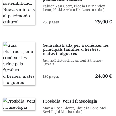
Fabien Van Geert, Elodia Hernández
León, Iñaki Arrieta Urtizberea (eds.)
29,00 €
266 pages
Guia il·lustrada per a conèixer les
principals famílies d’herbes,
mates i falgueres
Jaume Llistosella, Antoni Sànchez-
Cuxart
24,00 €
180 pages
Prosòdia, vers i fraseologia
Maria-Rosa Lloret, Clàudia Pons-Moll,
Xevi Pujol-Molist (eds.)