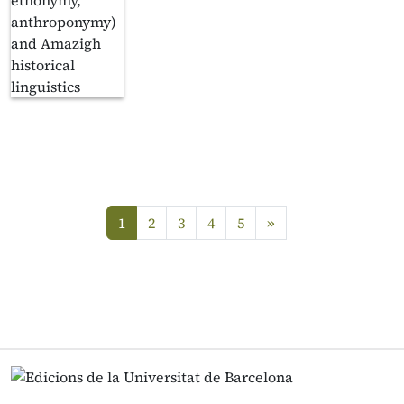
next
1
2
3
4
5
»
(current)