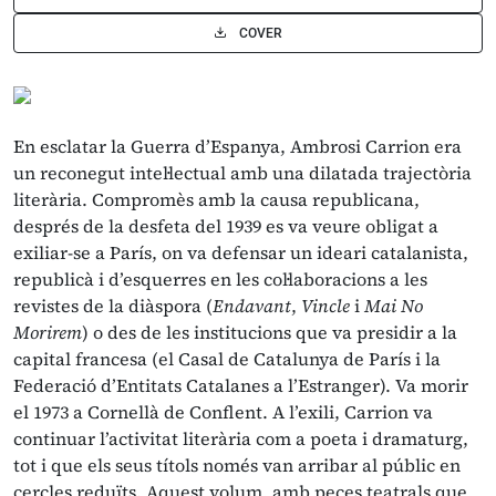
COVER
En esclatar la Guerra d’Espanya, Ambrosi Carrion era
un reconegut intel·lectual amb una dilatada trajectòria
literària. Compromès amb la causa republicana,
després de la desfeta del 1939 es va veure obligat a
exiliar-se a París, on va defensar un ideari catalanista,
republicà i d’esquerres en les col·laboracions a les
revistes de la diàspora (
Endavant
,
Vincle
i
Mai No
Morirem
) o des de les institucions que va presidir a la
capital francesa (el Casal de Catalunya de París i la
Federació d’Entitats Catalanes a l’Estranger). Va morir
el 1973 a Cornellà de Conflent. A l’exili, Carrion va
continuar l’activitat literària com a poeta i dramaturg,
tot i que els seus títols només van arribar al públic en
cercles reduïts. Aquest volum, amb peces teatrals que