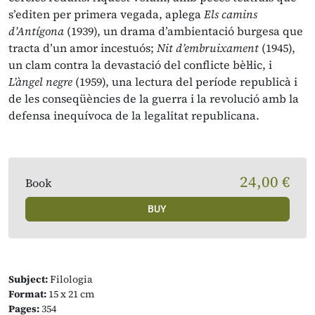
s’editen per primera vegada, aplega
Els camins
d’Antígona
(1939), un drama d’ambientació burgesa que
tracta d’un amor incestuós;
Nit d’embruixament
(1945),
un clam contra la devastació del conflicte bèl·lic, i
L’àngel negre
(1959), una lectura del període republicà i
de les conseqüències de la guerra i la revolució amb la
defensa inequívoca de la legalitat republicana.
24,00 €
Book
BUY
Subject:
Filologia
Format:
15 x 21 cm
Pages:
354