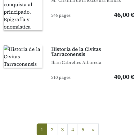
M.ª Cristina de la Escosura Balbás
46,00 €
346 pages
Historia de la Civitas
Tarraconensis
Iban Cabrelles Albareda
40,00 €
310 pages
next
1
2
3
4
5
»
(current)