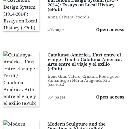
Barcelona Design System (1914-
2014): Essays on Local History
(ePub)
Anna Calvera (coord.)
Open access
403 pages
Catalunya-Amèrica. L’art entre el
viatge i l’exili / Cataluña-América.
Arte entre el viaje y el exilio
(ePub)
Irene Gras Valero, Cristina Rodríguez-
Samaniego i Núria Aragonès Riu
(coords.)
Open access
354 pages
Modern Sculpture and the
Question of Status (ePub)