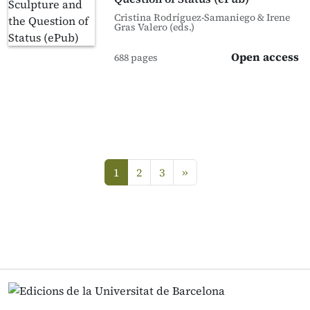
Cristina Rodríguez-Samaniego & Irene
Gras Valero (eds.)
Open access
688 pages
next
1
2
3
»
(current)