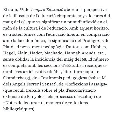
El núm. 56 de
Temps d’Educació
aborda la perspectiva
de la filosofia de l’educació cinquanta anys després del
maig del 68, que va significar un punt d’inflexió en el
món de la cultura i de l’educació. Amb aquest horitzó,
es tracten temes com l’educació liberal en comparació
amb la lacedemònica, la significació del Protàgoras de
Plató, el pensament pedagògic d’autors com Hobbes,
Hegel, Alain, Hadot, Machado, Hannah Arendt, etc.,
sense oblidar la incidència del maig del 68. El número
es completa amb les seccions d’«Estudis i recerques»
(amb tres articles: discalcúlia, literatura popular,
Skanderberg), de «Testimonis pedagògics» (sobre M.
dels Àngels Ferrer i Sensat), de «Reflexions i assaigs»
(que recull treballs sobre el pla d’escolarització
extensiu de Banyoles i els processos d’escolta) i de
«Notes de lectura» (a manera de reflexions
bibliogràfiques).