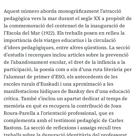
Aquest número aborda monogràficament l’atracció
pedagògica vers la mar durant el segle XX a propòsit de
la commemoració del centenari de la inauguració de
l’Escola del Mar (1922). Els treballs posen en relleu la
importància dels viatges educatius i la circulació
d’idees pedagògiques, entre altres qüestions. La secció
d’estudis i recerques inclou articles sobre la prevenció
de l’abandonament escolar, el dret de la infància a la
participació, la poesia com a eix d’una ruta literària per
l’alumnat de primer d’ESO, els antecedents de les
escoles rurals d’Euskadi i una aproximació a les
manifestacions lúdiques de Banksy des d’una educació
crítica. També s’inclou un apartat dedicat al temps de
memòria en què es recupera la contribució de Joan
Roura-Parella a l’orientació professional, que es
complementa amb el testimoni pedagògic de Carles
Bastons. La secció de reflexions i assaigs recull tres
treballs sobre la depuració identitària del professorat