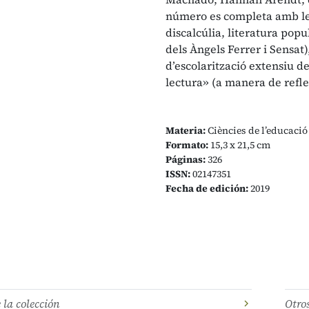
número es completa amb les 
discalcúlia, literatura pop
dels Àngels Ferrer i Sensat)
d’escolarització extensiu de
lectura» (a manera de refle
Materia:
Ciències de l’educació
Formato:
15,3 x 21,5 cm
Páginas:
326
ISSN:
02147351
Fecha de edición:
2019
e la colección
Otro