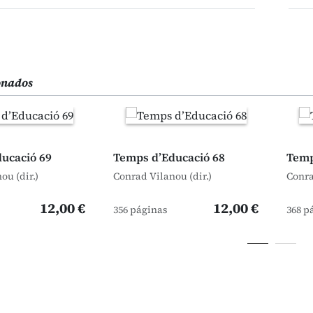
ionados
ucació 69
Temps d’Educació 68
Temp
ou (dir.)
Conrad Vilanou (dir.)
Conra
12,00 €
12,00 €
356 páginas
368 p