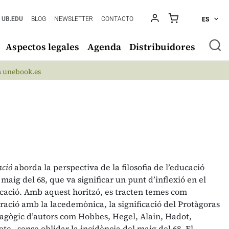
UB.EDU
BLOG
NEWSLETTER
CONTACTO
ES
Aspectos legales
Agenda
Distribuidores
n
unebook.es
ació
aborda la perspectiva de la filosofia de l’educació
maig del 68, que va significar un punt d’inflexió en el
ucació. Amb aquest horitzó, es tracten temes com
ració amb la lacedemònica, la significació del Protàgoras
agògic d’autors com Hobbes, Hegel, Alain, Hadot,
., sense oblidar la incidència del maig del 68. El