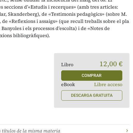
seccions d’«Estudis i recerques» (amb tres articles:
ular, Skanderberg), de «Testimonis pedagògics» (sobre M.
, de «Reflexions i assaigs» (que recull treballs sobre el pla
 Banyoles i els processos d’escolta) i de «Notes de
xions bibliogràfiques).
12,00 €
Libro
COMPRAR
eBook
Libre acceso
DESCARGA GRATUITA
s títulos de la misma materia