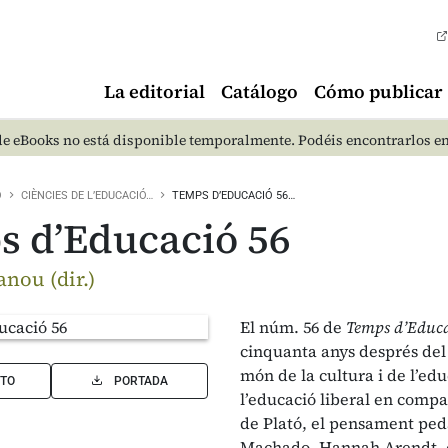
La editorial
Catálogo
Cómo publicar
e eBooks no está disponible temporalmente. Podéis encontrarlos e
O
CIÈNCIES DE L’EDUCACIÓ…
TEMPS D’EDUCACIÓ 56…
 d’Educació 56
nou (dir.)
El núm. 56 de
Temps d’Educ
cinquanta anys després del 
món de la cultura i de l’ed
TO
PORTADA
l’educació liberal en compa
de Plató, el pensament ped
Machado, Hannah Arendt, etc