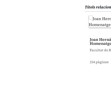
Títols relacio
Joan Herná
Homenatg
Facultat de B
234 pàgines