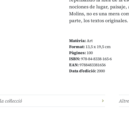
nociones de lugar, paisaje,
Molins, no es una mera com
parte, los textos originales.
Matèria:
Art
Format:
13,5 x 19,5 cm
Pàgines:
100
ISBN:
978-84-8338-165-6
EAN:
9788483381656
Data d’edició:
2000
la col·lecció
Altre