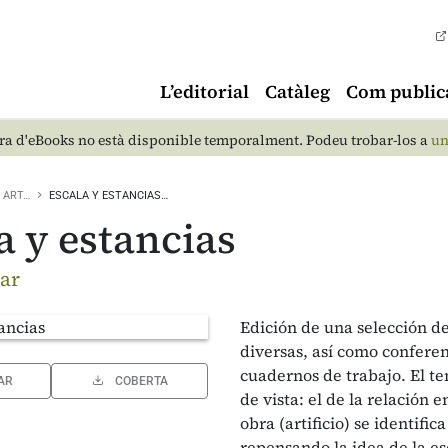
L’editorial
Catàleg
Com public
a d'eBooks no està disponible temporalment. Podeu trobar-los a
un
ART…
ESCALA Y ESTANCIAS…
a y estancias
lar
Edición de una selección de
diversas, así como confere
cuadernos de trabajo. El te
AR
COBERTA
de vista: el de la relación 
obra (artificio) se identific
repensando la idea de la es