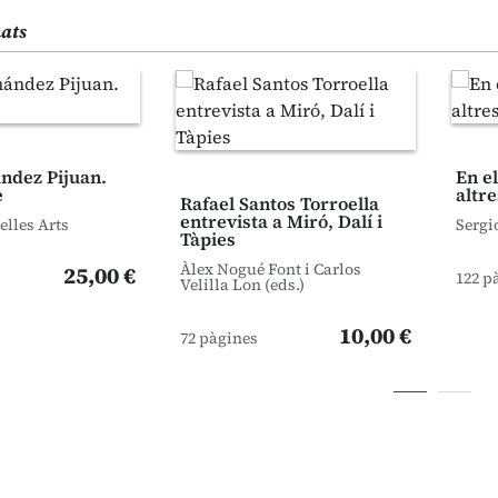
nats
ndez Pijuan.
En el
e
altre
Rafael Santos Torroella
entrevista a Miró, Dalí i
elles Arts
Sergi
Tàpies
Àlex Nogué Font i Carlos
25,00 €
122 p
Velilla Lon (eds.)
10,00 €
72 pàgines