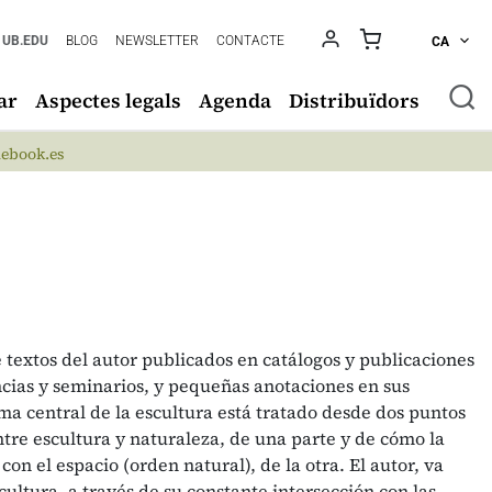
UB.EDU
BLOG
NEWSLETTER
CONTACTE
CA
ar
Aspectes legals
Agenda
Distribuïdors
ebook.es
 textos del autor publicados en catálogos y publicaciones
ncias y seminarios, y pequeñas anotaciones en sus
ma central de la escultura está tratado desde dos puntos
entre escultura y naturaleza, de una parte y de cómo la
a con el espacio (orden natural), de la otra. El autor, va
cultura, a través de su constante intersección con las