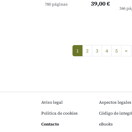
39,00 €
780 páginas
346 pá
si
1
2
3
4
5
»
(current)
Aviso legal
Aspectos legales
Política de cookies
Código de integr
Contacto
eBooks