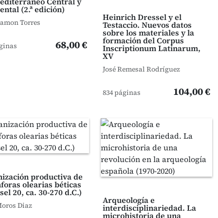
editerráneo Central y
ental (2.ª edición)
Heinrich Dressel y el
Ramon Torres
Testaccio. Nuevos datos
sobre los materiales y la
formación del Corpus
68,00 €
ginas
Inscriptionum Latinarum,
XV
José Remesal Rodríguez
104,00 €
834 páginas
ización productiva de
nforas olearias béticas
sel 20, ca. 30-270 d.C.)
Arqueología e
Moros Diaz
interdisciplinariedad. La
microhistoria de una