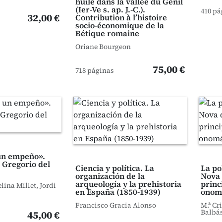
huile dans la vallée du Genil
(Ier-Ve s. ap. J.-C.).
410 pá
32,00 €
Contribution à l’histoire
socio-économique de la
Bétique romaine
Oriane Bourgeon
75,00 €
718 páginas
un empeño».
Gregorio del
Ciencia y política. La
La po
organización de la
Nova 
arqueología y la prehistoria
princ
lina Millet, Jordi
en España (1850-1939)
onom
Francisco Gracia Alonso
M.ª Cr
Balbá
45,00 €