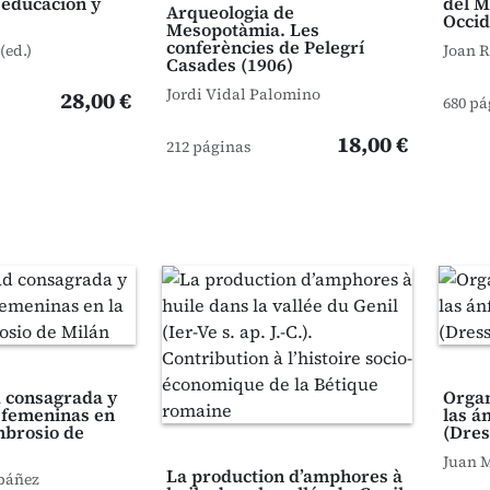
 educación y
del M
Arqueologia de
Occid
Mesopotàmia. Les
conferències de Pelegrí
(ed.)
Joan 
Casades (1906)
Jordi Vidal Palomino
28,00 €
680 pá
18,00 €
212 páginas
d consagrada y
Organ
s femeninas en
las á
mbrosio de
(Dres
Juan 
La production d’amphores à
Ibáñez