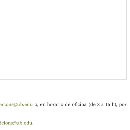
cacions@ub.edu
o, en horario de oficina (de 8 a 15 h), por
icions@ub.edu
.