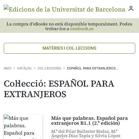
La compra d'eBooks no està disponible temporalment. Podeu
trobar-los a
unebook.es
MATÈRIES I COL·LECCIONS
INICI
CATÀLEG
COL·LECCIONS
ESPAÑOL PARA EXTRANJEROS…
Col·lecció: ESPAÑOL PARA
EXTRANJEROS
Más que palabras. Español para
extranjeros B1.1 (2.ª edición)
M.ª del Pilar Ballester Bielsa, M.ª
Ángeles Díaz Tapia y Silvia López