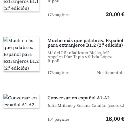
Ripoll
20,00 €
178 pàgines
Mucho más que palabras. Español
para extranjeros B1.2 (2.ª edición)
M.ª del Pilar Ballester Bielsa, M.ª
Ángeles Díaz Tapia y Silvia López
Ripoll
176 pàgines
No disponible
Conversar en español A1-A2
Julia Miñano y Susana Catalán (coords.)
18,00 €
104 pàgines