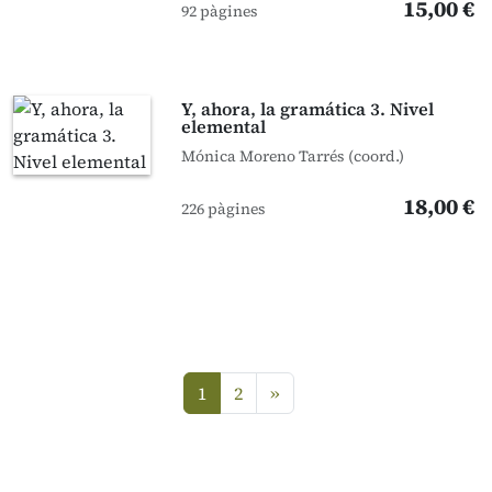
15,00 €
92 pàgines
Y, ahora, la gramática 3. Nivel
elemental
Mónica Moreno Tarrés (coord.)
18,00 €
226 pàgines
següent
1
2
»
(current)