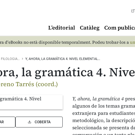
L’editorial
Catàleg
Com public
a d'eBooks no està disponible temporalment. Podeu trobar-los a
un
FILOLOGIA…
Y, AHORA, LA GRAMÁTICA 4. NIVEL ELEMENTAL…
ora, la gramática 4. Niv
eno Tarrés (coord.)
Y, ahora, la gramática 4
pres
algunos de los temas grama
extranjera para estudiante
metodológico, la descripció
AR
COBERTA
seleccionada se presenta d
conversación o un texto plan