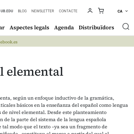
UB.EDU
BLOG
NEWSLETTER
CONTACTE
CA
ar
Aspectes legals
Agenda
Distribuïdors
ebook.es
el elemental
enta, según un enfoque inductivo de la gramática,
ticales básicos en la enseñanza del español como lengua
s de nivel elemental. Desde este planteamiento
n de la parte del sistema de la lengua española
e tal modo que el texto –ya sea un fragmento de
ificado– constituye el marco a partir del cual el