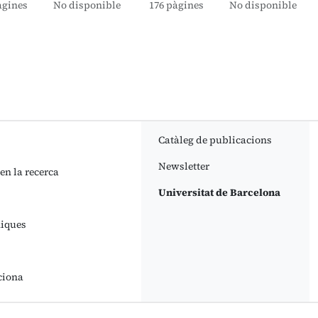
àgines
No disponible
176 pàgines
No disponible
Catàleg de publicacions
Newsletter
 en la recerca
Universitat de Barcelona
niques
ciona