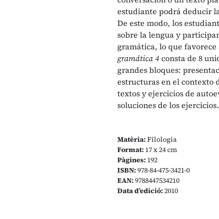
estudiante podrá deducir la
De este modo, los estudiant
sobre la lengua y participa
gramática, lo que favorece
gramática 4
consta de 8 unid
grandes bloques: presentaci
estructuras en el contexto d
textos y ejercicios de autoe
soluciones de los ejercicios.
Matèria:
Filologia
Format:
17 x 24 cm
Pàgines:
192
ISBN:
978-84-475-3421-0
EAN:
9788447534210
Data d’edició:
2010