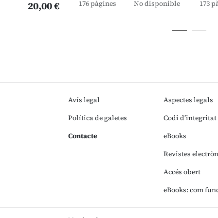
176 pàgines
No disponible
173 p
20,00 €
Avís legal
Aspectes legals
Política de galetes
Codi d’integritat
Contacte
eBooks
Revistes electrò
Accés obert
eBooks: com fun