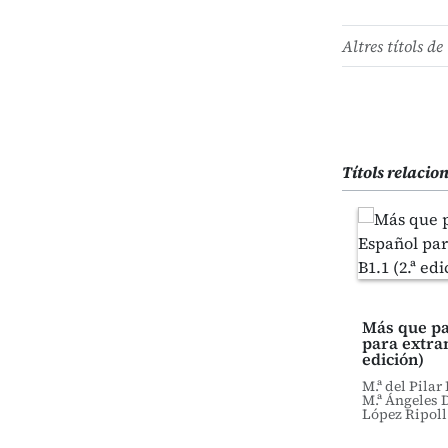
Altres títols de 
Títols relacio
Más que pa
para extran
edición)
M.ª del Pilar 
M.ª Ángeles D
López Ripoll