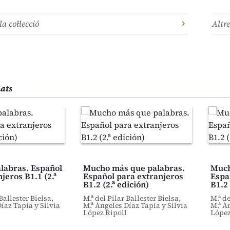
la col·lecció
Altre
nats
labras. Español
Mucho más que palabras.
Much
jeros B1.1 (2.ª
Español para extranjeros
Espa
B1.2 (2.ª edición)
B1.2 
Ballester Bielsa,
M.ª del Pilar Ballester Bielsa,
M.ª de
íaz Tapia y Silvia
M.ª Ángeles Díaz Tapia y Silvia
M.ª Á
López Ripoll
López