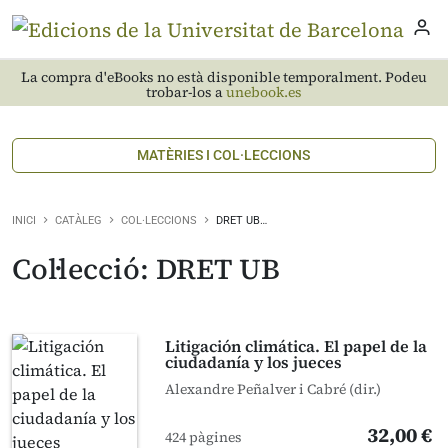
La compra d'eBooks no està disponible temporalment. Podeu
trobar-los a
unebook.es
MATÈRIES I COL·LECCIONS
INICI
CATÀLEG
COL·LECCIONS
DRET UB…
Col·lecció: DRET UB
Litigación climática. El papel de la
ciudadanía y los jueces
Alexandre Peñalver i Cabré (dir.)
32,00 €
424 pàgines