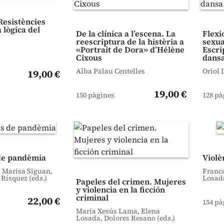
Resistències
 lògica del
De la clínica a l’escena. La
Flexi
reescriptura de la histèria a
sexua
«Portrait de Dora» d’Hélène
Escri
Cixous
dans
Alba Palau Centelles
Oriol 
19,00 €
19,00 €
150 pàgines
128 pà
de pandèmia
Violèn
, Marisa Siguan,
France
 Rísquez (eds.)
Losada
Papeles del crimen. Mujeres
y violencia en la ficción
criminal
22,00 €
154 pà
María Xesús Lama, Elena
Losada, Dolores Resano (eds.)