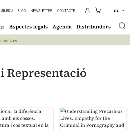
UB.EDU
BLOG
NEWSLETTER
CONTACTE
CA
ar
Aspectes legals
Agenda
Distribuïdors
ebook.es
 i Representació