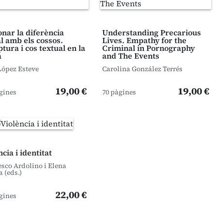
onar la diferència
Understanding Precarious
l amb els cossos.
Lives. Empathy for the
ptura i cos textual en la
Criminal in Pornography
a
and The Events
López Esteve
Carolina González Terrés
19,00 €
19,00 €
gines
70 pàgines
cia i identitat
sco Ardolino i Elena
 (eds.)
22,00 €
gines