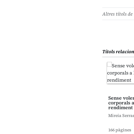
Altres títols de 
Títols relacio
Sense voler
corporals a
rendiment
Mireia Serra
166 pàgines