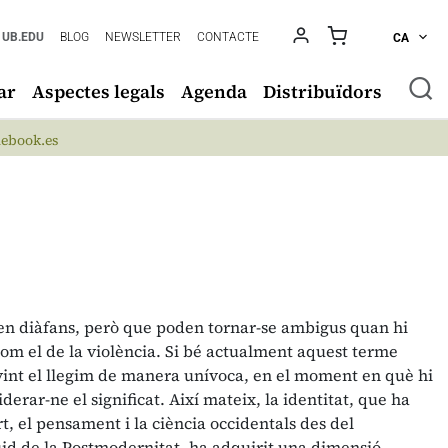
UB.EDU
BLOG
NEWSLETTER
CONTACTE
CA
ar
Aspectes legals
Agenda
Distribuïdors
ebook.es
n diàfans, però que poden tornar-se ambigus quan hi
om el de la violència. Si bé actualment aquest terme
ovint el llegim de manera unívoca, en el moment en què hi
rar-ne el significat. Així mateix, la identitat, que ha
rt, el pensament i la ciència occidentals des del
uid de la Postmodernitat, ha adquirit una dimensió