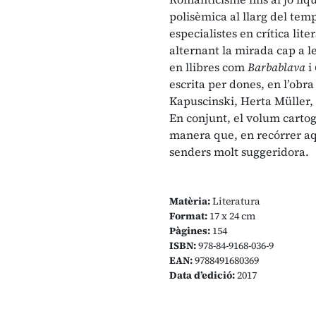
polisèmica al llarg del temp
especialistes en crítica lite
alternant la mirada cap a l
en llibres com
Barbablava
i
escrita per dones, en l’obra
Kapuscinski, Herta Müller, 
En conjunt, el volum cartogr
manera que, en recórrer aqu
senders molt suggeridora.
Matèria:
Literatura
Format:
17 x 24 cm
Pàgines:
154
ISBN:
978-84-9168-036-9
EAN:
9788491680369
Data d’edició:
2017