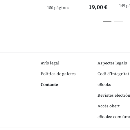
149 p
19,00 €
150 pàgines
Avís legal
Aspectes legals
Política de galetes
Codi d’integritat
Contacte
eBooks
Revistes electrò
Accés obert
eBooks: com fun