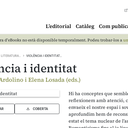
L’editorial
Catàleg
Com public
a d'eBooks no està disponible temporalment. Podeu trobar-los a
un
LITERATURA…
VIOLÈNCIA I IDENTITAT…
ncia i identitat
Ardolino i Elena Losada (eds.)
Hi ha conceptes que semble
reflexionem amb atenció, c
envaeix el nostre espai i s
AR
COBERTA
aprofundim hem de reconside
estat el tema nuclear de l’a
Romanticisme fins al jo líq