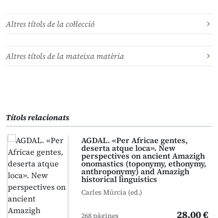
Altres títols de la col·lecció
Altres títols de la mateixa matèria
Títols relacionats
AGDAL. «Per Africae gentes,
deserta atque loca». New
perspectives on ancient Amazigh
onomastics (toponymy, ethonymy,
anthroponymy) and Amazigh
historical linguistics
Carles Múrcia (ed.)
28,00 €
268 pàgines