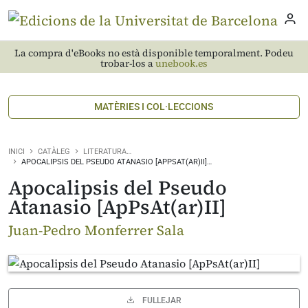
La compra d'eBooks no està disponible temporalment. Podeu
trobar-los a
unebook.es
MATÈRIES I COL·LECCIONS
INICI
CATÀLEG
LITERATURA…
APOCALIPSIS DEL PSEUDO ATANASIO [APPSAT(AR)II]…
Apocalipsis del Pseudo
Atanasio [ApPsAt(ar)II]
Juan-Pedro Monferrer Sala
FULLEJAR