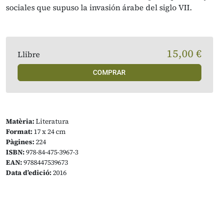
sociales que supuso la invasión árabe del siglo VII.
15,00 €
Llibre
COMPRAR
Matèria:
Literatura
Format:
17 x 24 cm
Pàgines:
224
ISBN:
978-84-475-3967-3
EAN:
9788447539673
Data d’edició:
2016