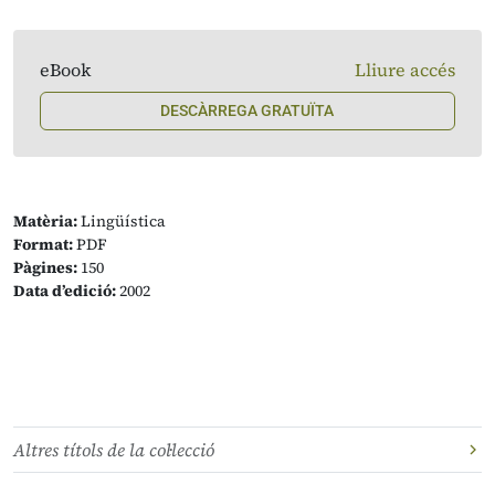
eBook
Lliure accés
DESCÀRREGA GRATUÏTA
Matèria:
Lingüística
Format:
PDF
Pàgines:
150
Data d’edició:
2002
Altres títols de la col·lecció