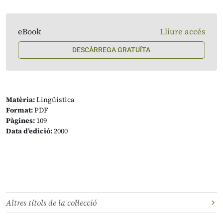
eBook
Lliure accés
DESCÀRREGA GRATUÏTA
Matèria:
Lingüística
Format:
PDF
Pàgines:
109
Data d’edició:
2000
Altres títols de la col·lecció