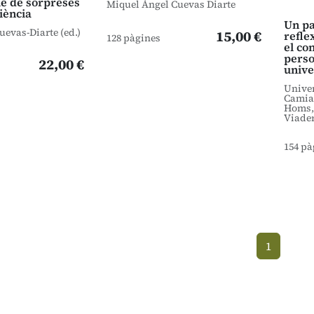
le de sorpreses
Miquel Àngel Cuevas Diarte
ciència
Un pa
evas-Diarte (ed.)
15,00 €
refle
128 pàgines
el co
perso
22,00 €
unive
Univer
Camiad
Homs, 
Viade
154 pà
1
(current)