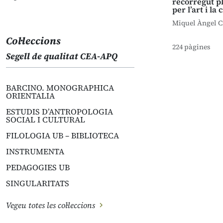
recorregut p
per l’art i la 
Miquel Àngel Cu
Col·leccions
224 pàgines
Segell de qualitat CEA-APQ
BARCINO. MONOGRAPHICA
ORIENTALIA
ESTUDIS D’ANTROPOLOGIA
SOCIAL I CULTURAL
FILOLOGIA UB – BIBLIOTECA
INSTRUMENTA
PEDAGOGIES UB
SINGULARITATS
Vegeu totes les col·leccions