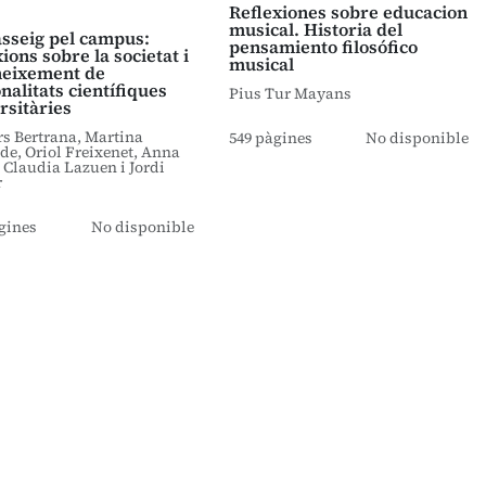
Reflexiones sobre educacion
musical. Historia del
sseig pel campus:
pensamiento filosófico
xions sobre la societat i
musical
neixement de
nalitats científiques
Pius Tur Mayans
rsitàries
s Bertrana, Martina
549 pàgines
No disponible
e, Oriol Freixenet, Anna
Claudia Lazuen i Jordi
r
gines
No disponible