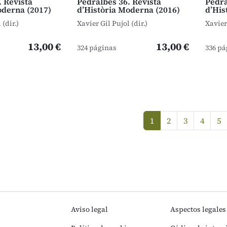
. Revista
Pedralbes 36. Revista
Pedra
oderna (2017)
d’Història Moderna (2016)
d’His
 (dir.)
Xavier Gil Pujol (dir.)
Xavier 
13,00 €
13,00 €
324 páginas
336 pá
1
2
3
4
5
(current)
Aviso legal
Aspectos legales