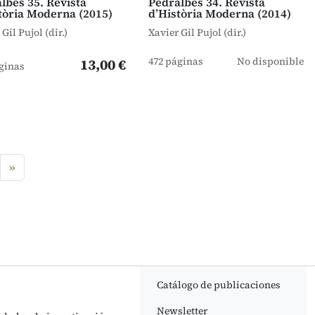
lbes 35. Revista
Pedralbes 34. Revista
tòria Moderna (2015)
d’Història Moderna (2014)
Gil Pujol (dir.)
Xavier Gil Pujol (dir.)
472 páginas
No disponible
13,00 €
ginas
siguiente
»
Catálogo de publicaciones
Newsletter