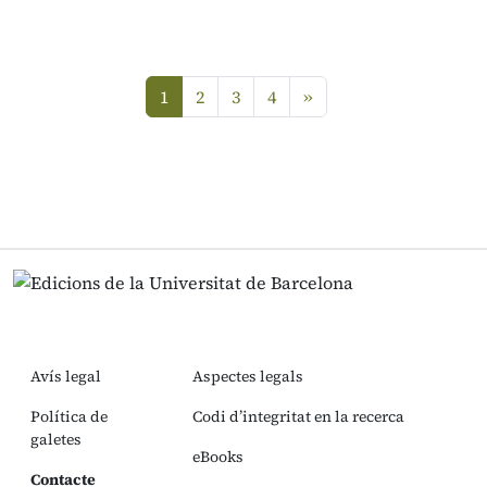
següent
1
2
3
4
»
(current)
Avís legal
Aspectes legals
Política de
Codi d’integritat en la recerca
galetes
eBooks
Contacte