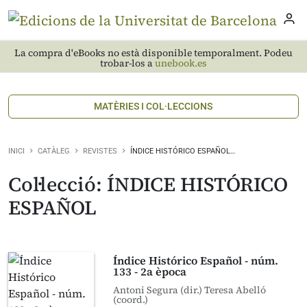
La compra d'eBooks no està disponible temporalment. Podeu
trobar-los a
unebook.es
MATÈRIES I COL·LECCIONS
INICI
CATÀLEG
REVISTES
ÍNDICE HISTÓRICO ESPAÑOL…
Col·lecció: ÍNDICE HISTÓRICO
ESPAÑOL
Índice Histórico Español - núm.
133 - 2a època
Antoni Segura (dir.) Teresa Abelló
(coord.)