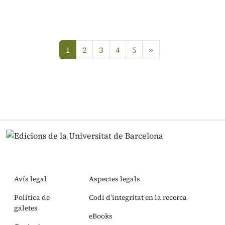
següent
1
2
3
4
5
»
(current)
Avís legal
Aspectes legals
Política de
Codi d’integritat en la recerca
galetes
eBooks