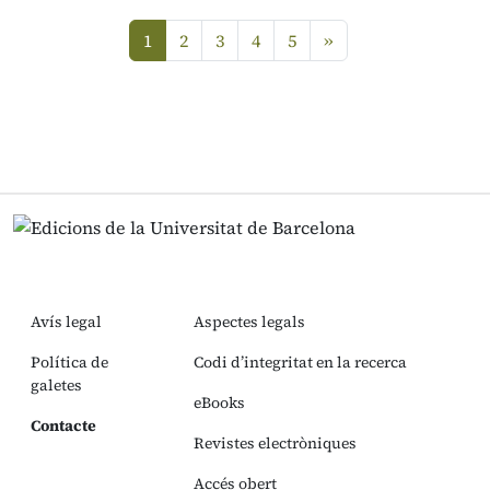
següent
1
2
3
4
5
»
(current)
Avís legal
Aspectes legals
Política de
Codi d’integritat en la recerca
galetes
eBooks
Contacte
Revistes electròniques
Accés obert