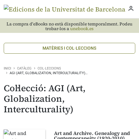
La compra d'eBooks no està disponible temporalment. Podeu
trobar-los a
unebook.es
MATÈRIES I COL·LECCIONS
INICI
CATÀLEG
COL·LECCIONS
AGI (ART, GLOBALIZATION, INTERCULTURALITY)…
Col·lecció: AGI (Art,
Globalization,
Interculturality)
Art and Archive. Genealogy and
Contemporaneity (1920-2010)