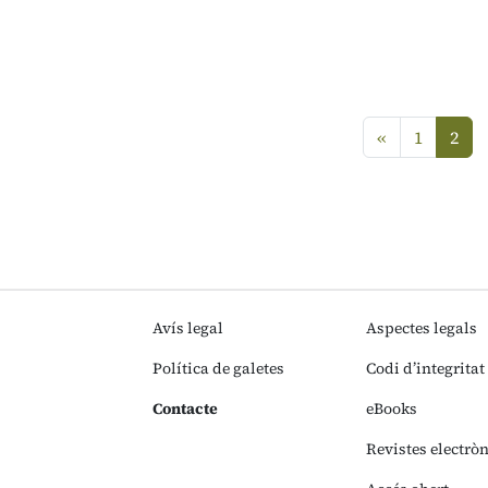
Anterior
«
1
2
(curre
Avís legal
Aspectes legals
Política de galetes
Codi d’integritat
Contacte
eBooks
Revistes electrò