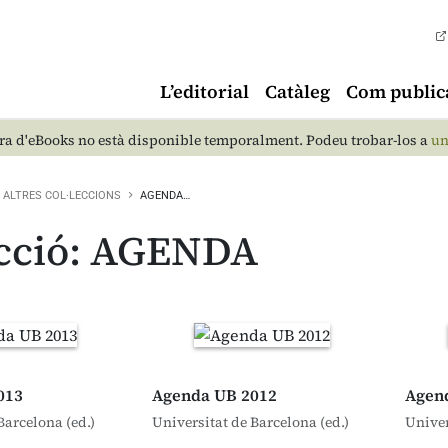
L’editorial
Catàleg
Com public
a d'eBooks no està disponible temporalment. Podeu trobar-los a
un
ALTRES COL·LECCIONS
AGENDA…
ecció: AGENDA
013
Agenda UB 2012
Agen
Barcelona (ed.)
Universitat de Barcelona (ed.)
Univer