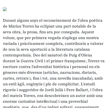
Durant alguns anys el reconeixement de l’obra poètica
de Màrius Torres ha eclipsat una part notable de la
seva obra, la prosa, fins ara poc coneguda. Aquest
volum, que per primera vegada n’aplega una mostra
variada i pràcticament completa, contribueix a valorar
de nou la seva aportació a la literatura catalana
contemporània. Des del sanatori de Puig d’Olena
durant la Guerra Civil i el primer franquisme, Torres va
escriure contra l’adversitat històrica i personal en els
gèneres més diversos (articles, narracions, dietaris,
cartes, retrats i, fins i tot, una novel·la inacabada), amb
un estil àgil, enginyós i ple de complicitat. L’estudi
rigorós i suggeridor de Jordi Julià i Pere Ballart, i l’obra
del mateix Torres, ens descobreixen un autor amb una
enorme curiositat intel·lectual i una proverbial
modèstia, que, des d’un indret solitari, aparentment