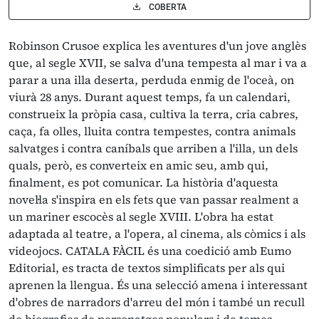
COBERTA
Robinson Crusoe explica les aventures d'un jove anglès
que, al segle XVII, se salva d'una tempesta al mar i va a
parar a una illa deserta, perduda enmig de l'oceà, on
viurà 28 anys. Durant aquest temps, fa un calendari,
construeix la pròpia casa, cultiva la terra, cria cabres,
caça, fa olles, lluita contra tempestes, contra animals
salvatges i contra caníbals que arriben a l'illa, un dels
quals, però, es converteix en amic seu, amb qui,
finalment, es pot comunicar. La història d'aquesta
novel·la s'inspira en els fets que van passar realment a
un mariner escocès al segle XVIII. L'obra ha estat
adaptada al teatre, a l'opera, al cinema, als còmics i als
videojocs. CATALA FÀCIL és una coedició amb Eumo
Editorial, es tracta de textos simplificats per als qui
aprenen la llengua. És una selecció amena i interessant
d'obres de narradors d'arreu del món i també un recull