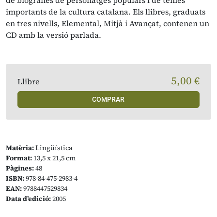
de biografies de personatges populars i de temes
importants de la cultura catalana. Els llibres, graduats
en tres nivells, Elemental, Mitjà i Avançat, contenen un
CD amb la versió parlada.
5,00 €
Llibre
COMPRAR
Matèria:
Lingüística
Format:
13,5 x 21,5 cm
Pàgines:
48
ISBN:
978-84-475-2983-4
EAN:
9788447529834
Data d’edició:
2005