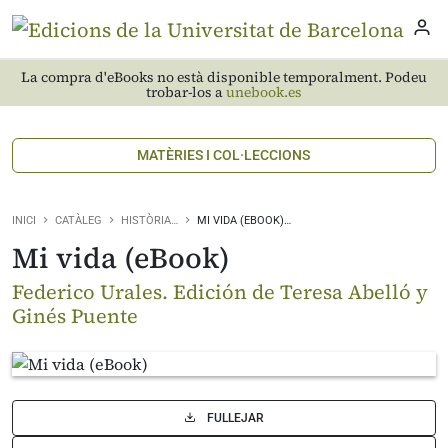
La compra d'eBooks no està disponible temporalment. Podeu
trobar-los a
unebook.es
MATÈRIES I COL·LECCIONS
INICI
CATÀLEG
HISTÒRIA…
MI VIDA (EBOOK)…
Mi vida (eBook)
Federico Urales. Edición de Teresa Abelló y
Ginés Puente
FULLEJAR