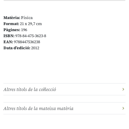
Matèria:
Física
Format:
21 x 29,7 cm
Pàgines:
196
ISBN:
978-84-475-3623-8
EAN:
9788447536238
Data d’edició:
2012
Altres títols de la col·lecció
Altres títols de la mateixa matèria