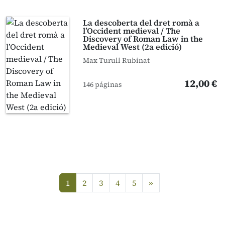
La descoberta del dret romà a
l’Occident medieval / The
Discovery of Roman Law in the
Medieval West (2a edició)
Max Turull Rubinat
12,00 €
146 páginas
siguiente
1
2
3
4
5
»
(current)