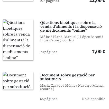
22,00 €
276 páginas
Qüestions bioètiques sobre la
venda d’aliments i la dispensació
de medicaments “online”
M.ª José Plana, Manuel J. López Baroni i
Lluís Cabré (coords.)
7,00 €
70 páginas
Document sobre gestació per
substitució
María Casado i Mónica Navarro-Michel
(coords.)
66 páginas
No disponible