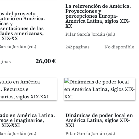
La reinvención de América.
Proyecciones y
os del proyecto
percepciones Europa-
izatorio en América.
América Latina, siglos XIX-
icas y
XX
sentaciones de las
dades americanas,
Pilar García Jordán (ed.)
s XIX-XX
García Jordán (ed.)
242 páginas
No disponible
26,00 €
ginas
tado en América Latina.
Dinámicas de poder local en
sos e imaginarios,
América Latina, siglos XIX-
s XIX-XXI
XXI
García Jordán (ed.)
Pilar García Jordán (ed.)