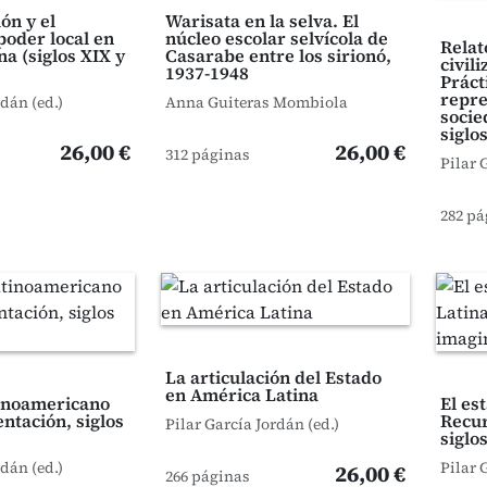
ón y el
Warisata en la selva. El
 poder local en
núcleo escolar selvícola de
Relat
a (siglos XIX y
Casarabe entre los sirionó,
civil
1937-1948
Práct
repre
rdán (ed.)
Anna Guiteras Mombiola
socie
siglo
26,00 €
26,00 €
312 páginas
Pilar 
282 pá
La articulación del Estado
en América Latina
inoamericano
El es
ntación, siglos
Recur
Pilar García Jordán (ed.)
siglo
rdán (ed.)
Pilar 
26,00 €
266 páginas