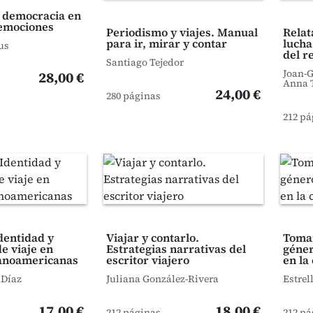
 democracia en
 emociones
Periodismo y viajes. Manual
Relat
para ir, mirar y contar
lucha
us
del r
Santiago Tejedor
Joan-G
28,00 €
Anna T
24,00 €
280 páginas
212 pá
Identidad y
Viajar y contarlo.
Tomar
e viaje en
Estrategias narrativas del
géner
panoamericanas
escritor viajero
en la
 Díaz
Juliana González-Rivera
Estrel
17,00 €
18,00 €
212 páginas
212 pá