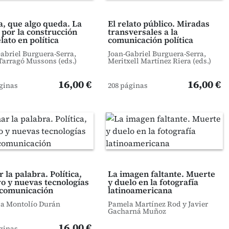
a, que algo queda. La
El relato público. Miradas
 por la construcción
transversales a la
elato en política
comunicación política
abriel Burguera-Serra,
Joan-Gabriel Burguera-Serra,
arragó Mussons (eds.)
Meritxell Martínez Riera (eds.)
16,00 €
16,00 €
ginas
208 páginas
 la palabra. Política,
La imagen faltante. Muerte
o y nuevas tecnologías
y duelo en la fotografía
 comunicación
latinoamericana
la Montolío Durán
Pamela Martínez Rod y Javier
Gacharná Muñoz
16,00 €
ginas