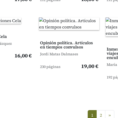
Cela
Opinión política. Artículos
Vázquez
en tiempos convulsos
Inmer
viaje
Jordi Matas Dalmases
16,00 €
encub
María
19,00 €
230 páginas
192 pá
sig
1
2
»