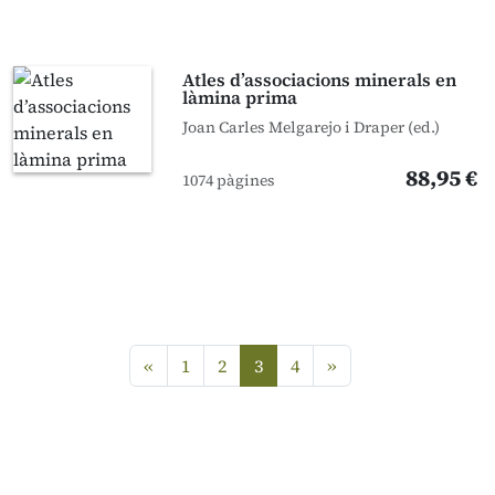
Atles d’associacions minerals en
làmina prima
Joan Carles Melgarejo i Draper (ed.)
88,95 €
1074 pàgines
Anterior
següent
«
1
2
3
4
»
(current)