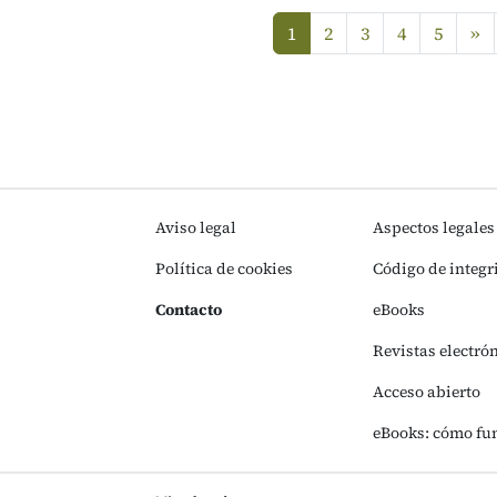
si
1
2
3
4
5
»
(current)
Aviso legal
Aspectos legales
Política de cookies
Código de integr
Contacto
eBooks
Revistas electró
Acceso abierto
eBooks: cómo fu