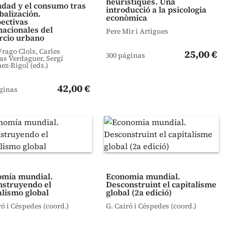
heurístiques. Una
udad y el consumo tras
introducció a la psicologia
obalización.
econòmica
ectivas
nacionales del
Pere Mir i Artigues
rcio urbano
Frago Clols, Carles
25,00 €
300 páginas
as Verdaguer, Sergi
ez-Rigol (eds.)
42,00 €
ginas
omía mundial.
Economia mundial.
struyendo el
Desconstruint el capitalisme
alismo global
global (2a edició)
ró i Céspedes (coord.)
G. Cairó i Céspedes (coord.)