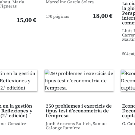
Cabau, Maria
Marcelino García Solera
La ci
 Figueras
la gl
Persp
18,00 €
170 páginas
inter
15,00 €
come
Lluís 
Carrer
Martín
504 pá
 en la gestión
250 problemes i exercicis de
Econ
. Reflexiones y
tipus test d’econometria de
Decon
(2.ª edición)
l’empresa
capit
anel González-
Jordi Arcarons Bullich, Samuel
G. Cai
Calonge Ramírez