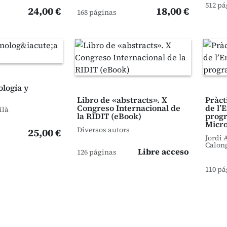
512 pá
24,00 €
18,00 €
168 páginas
ología y
Libro de «abstracts». X
Pràct
Congreso Internacional de
de l’
ilà
la RIDIT (eBook)
prog
Micr
Diversos autors
25,00 €
Jordi 
Calon
Libre acceso
126 páginas
110 pá