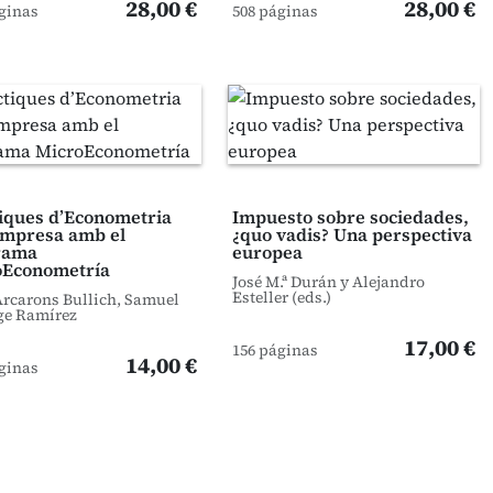
28,00 €
28,00 €
ginas
508 páginas
iques d’Econometria
Impuesto sobre sociedades,
Empresa amb el
¿quo vadis? Una perspectiva
rama
europea
oEconometría
José M.ª Durán y Alejandro
Esteller (eds.)
Arcarons Bullich, Samuel
ge Ramírez
17,00 €
156 páginas
14,00 €
ginas