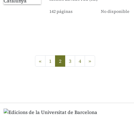
142 páginas
No disponible
Anterior
siguiente
«
1
2
3
4
»
(current)