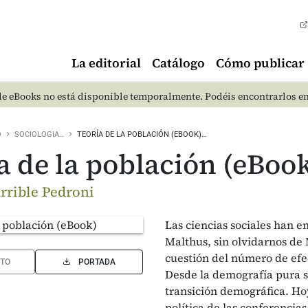
La editorial
Catálogo
Cómo publicar
e eBooks no está disponible temporalmente. Podéis encontrarlos e
O
SOCIOLOGIA…
TEORÍA DE LA POBLACIÓN (EBOOK)…
a de la población (eBoo
arrible Pedroni
Las ciencias sociales han e
Malthus, sin olvidarnos de 
cuestión del número de efe
TO
PORTADA
Desde la demografía pura se
transición demográfica. Hoy
política de las conferencia