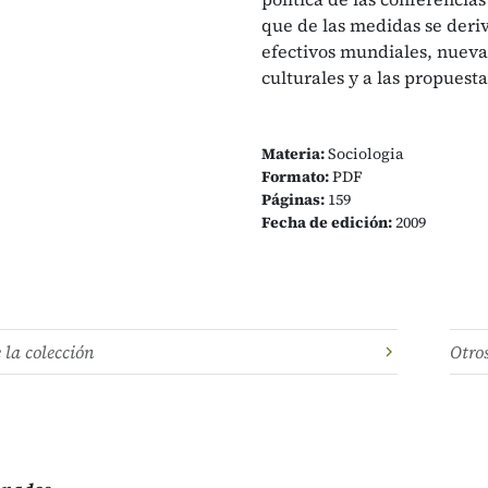
que de las medidas se deriv
efectivos mundiales, nuevas
culturales y a las propuest
Materia:
Sociologia
Formato:
PDF
Páginas:
159
Fecha de edición:
2009
e la colección
Otro