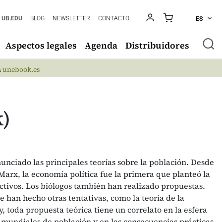
UB.EDU
BLOG
NEWSLETTER
CONTACTO
ES
Aspectos legales
Agenda
Distribuidores
n
unebook.es
k)
nunciado las principales teorías sobre la población. Desde
Marx, la economía política fue la primera que planteó la
ctivos. Los biólogos también han realizado propuestas.
 han hecho otras tentativas, como la teoría de la
, toda propuesta teórica tiene un correlato en la esfera
s mundiales de población y en las consecuencias prácticas