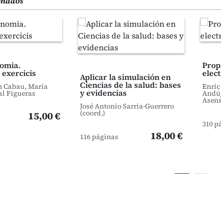
ionados
omia.
Prop
 exercicis
elec
Aplicar la simulación en
Ciencias de la salud: bases
m Cabau, Maria
Enric
y evidencias
al Figueras
Andúj
Asens
José Antonio Sarria-Guerrero
(coord.)
15,00 €
310 p
18,00 €
116 páginas