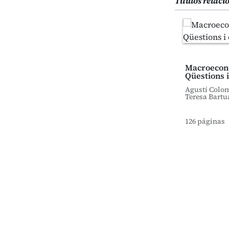
Títulos relac
Macroecon
Qüestions i
Agustí Colo
Teresa Bartu
126 páginas