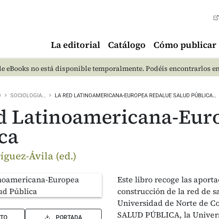
La editorial
Catálogo
Cómo publicar
e eBooks no está disponible temporalmente. Podéis encontrarlos e
O
SOCIOLOGIA…
LA RED LATINOAMERICANA-EUROPEA REDALUE SALUD PÚBLICA…
ed Latinoamericana-Eu
ca
íguez-Ávila (ed.)
Este libro recoge las apor
construcción de la red de sa
Universidad de Norte de C
SALUD PÚBLICA, la Universi
TO
PORTADA