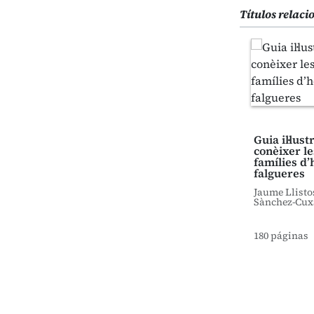
Títulos relac
Guia il·lus
conèixer le
famílies d’
falgueres
Jaume Llisto
Sànchez-Cux
180 páginas