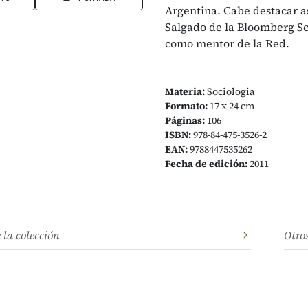
Argentina. Cabe destacar as
Salgado de la Bloomberg Sc
como mentor de la Red.
Materia:
Sociologia
Formato:
17 x 24 cm
Páginas:
106
ISBN:
978-84-475-3526-2
EAN:
9788447535262
Fecha de edición:
2011
e la colección
Otro