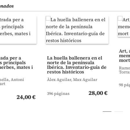
ionados
Art, 
memò
trada per a
La huella ballenera en el
mort
s principals
norte de la península
herbes, mates i
Ibérica. Inventario-guía de
Ramon
restos históricos
Torra
sella, Antoni
Àlex Aguilar, Max Aguilar
art
98 pá
28,00 €
396 páginas
24,00 €