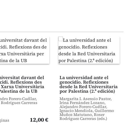
niversitat davant del
La universidad ante el
cidi. Reflexions des
genocidio. Reflexiones
a Xarxa Universitària
desde la Red Universitaria
Palestina de la UB
por Palestina (2.ª edición)
ndro Forero-Cuéllar,
Margarita I. Asensio Pastor,
 Rodríguez Carreras
Irina Fernández Lozano,
Alejandro Forero-Cuéllar,
Ignacio Mendiola, Guillermo
Muñoz Matutano, Roser
12,00 €
Rodríguez Carreras (eds.)
ginas