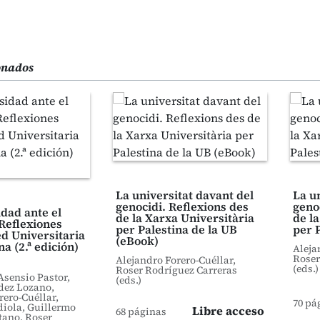
ionados
La universitat davant del
La u
genocidi. Reflexions des
geno
dad ante el
de la Xarxa Universitària
de l
 Reflexiones
per Palestina de la UB
per 
ed Universitaria
(eBook)
na (2.ª edición)
Aleja
Roser
Alejandro Forero-Cuéllar,
(eds.)
Roser Rodríguez Carreras
Asensio Pastor,
(eds.)
dez Lozano,
rero-Cuéllar,
70 pá
iola, Guillermo
Libre acceso
68 páginas
ano, Roser