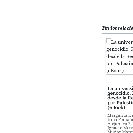
Títulos relac
La universi
genocidio.
desde la R
por Palesti
(eBook)
Margarita I. 
Irina Fernán
Alejandro Fo
Ignacio Mend
Muñoz Matut