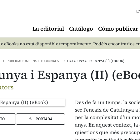
La editorial
Catálogo
Cómo publicar
e eBooks no está disponible temporalmente. Podéis encontrarlos e
O
PUBLICACIONS INSTITUCIONALS…
CATALUNYA I ESPANYA (II) (EBOOK)…
unya i Espanya (II) (eBo
utors
Des de fa un temps, la soci
ser l’encaix de Catalunya a 
per la complexitat d’un mo
TO
PORTADA
anys. En aquest context, la
qüestions que més preocupe
fomentin la reflexió col·le