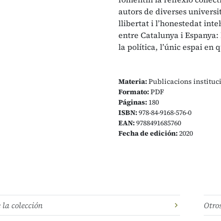
autors de diverses universi
llibertat i l’honestedat inte
entre Catalunya i Espanya: l
la política, l’únic espai en 
Materia:
Publicacions instituc
Formato:
PDF
Páginas:
180
ISBN:
978-84-9168-576-0
EAN:
9788491685760
Fecha de edición:
2020
e la colección
Otro