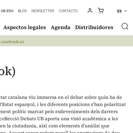
UB.EDU
BLOG
NEWSLETTER
CONTACTO
ES
Aspectos legales
Agenda
Distribuidores
n
unebook.es
ok)
etat catalana viu immersa en el debat sobre quin ha de
l’Estat espanyol, i les diferents posicions s’han polaritzat
ment polític marcat pels esdeveniments dels darrers
 col·lecció Debats UB aporta una visió acadèmica a les
n la ciutadania, així com elements d’anàlisi que
ctiva. Aquest segon volum recull les aportacions de deu