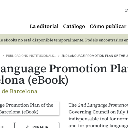
La editorial
Catálogo
Cómo publicar
e eBooks no está disponible temporalmente. Podéis encontrarlos e
O
PUBLICACIONS INSTITUCIONALS…
2ND LANGUAGE PROMOTION PLAN OF THE U
anguage Promotion Plan
lona (eBook)
t de Barcelona
The
2nd Language Promotion 
Governing Council on July 1
indispensable tool for norm
and for promoting language 
TO
PORTADA