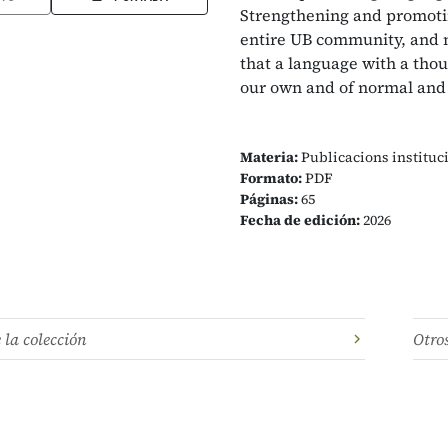
Strengthening and promoting
entire UB community, and m
that a language with a thou
our own and of normal and p
Materia:
Publicacions instituc
Formato:
PDF
Páginas:
65
Fecha de edición:
2026
e la colección
Otro