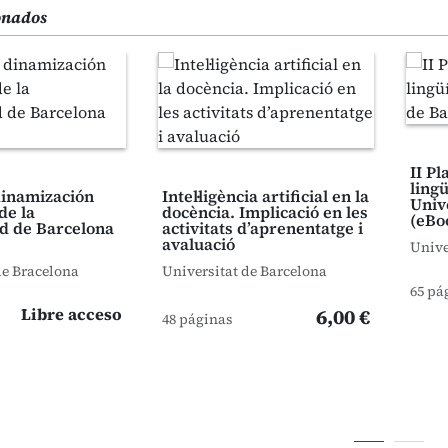
ionados
II Pl
lingü
 dinamización
Intel·ligència artificial en la
Univ
de la
docència. Implicació en les
(eBo
d de Barcelona
activitats d’aprenentatge i
avaluació
Unive
de Bracelona
Universitat de Barcelona
65 pá
Libre acceso
6,00 €
48 páginas