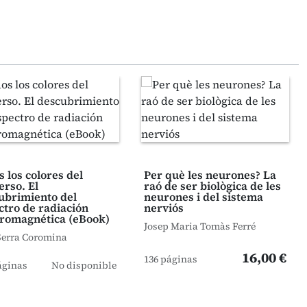
 los colores del
Per què les neurones? La
erso. El
raó de ser biològica de les
ubrimiento del
neurones i del sistema
ctro de radiación
nerviós
tromagnética (eBook)
Josep Maria Tomàs Ferré
Serra Coromina
16,00 €
136 páginas
áginas
No disponible