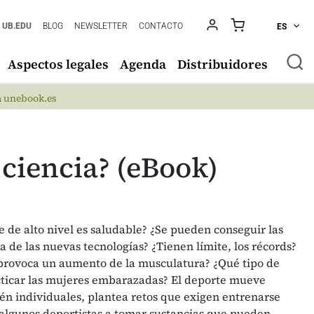
UB.EDU
BLOG
NEWSLETTER
CONTACTO
ES
Aspectos legales
Agenda
Distribuidores
n
unebook.es
 ciencia? (eBook)
 de alto nivel es saludable? ¿Se pueden conseguir las
a de las nuevas tecnologías? ¿Tienen límite, los récords?
 provoca un aumento de la musculatura? ¿Qué tipo de
acticar las mujeres embarazadas? El deporte mueve
én individuales, plantea retos que exigen entrenarse
 algunos deportistas a tomar sustancias que pueden