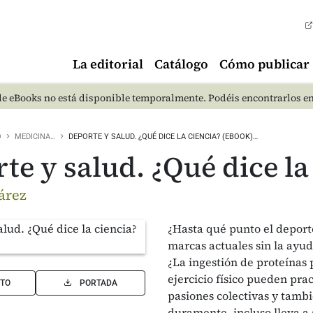
La editorial
Catálogo
Cómo publicar
e eBooks no está disponible temporalmente. Podéis encontrarlos e
O
MEDICINA…
DEPORTE Y SALUD. ¿QUÉ DICE LA CIENCIA? (EBOOK)…
te y salud. ¿Qué dice la
árez
¿Hasta qué punto el deporte
marcas actuales sin la ayud
¿La ingestión de proteínas
ejercicio físico pueden pr
TO
PORTADA
pasiones colectivas y tambi
duramente, incluso lleva a