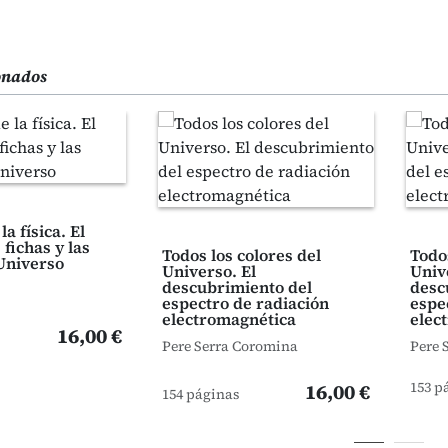
ionados
la física. El
 fichas y las
Todos los colores del
Todos
 Universo
Universo. El
Univ
descubrimiento del
desc
espectro de radiación
espe
electromagnética
elec
16,00 €
Pere Serra Coromina
Pere 
153 p
16,00 €
154 páginas