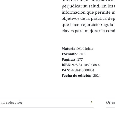
perjudicar su salud. En los
información que permite mej
objetivos de la práctica de
que hacen ejercicio regular
claves para mejorar la con
Materia:
Medicina
Formato:
PDF
Páginas:
177
ISBN:
978-84-1050-088-4
EAN:
9788410500884
Fecha de edición:
2024
e la colección
Otro