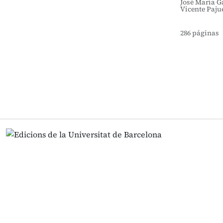
José María G
Vicente Paju
286 páginas