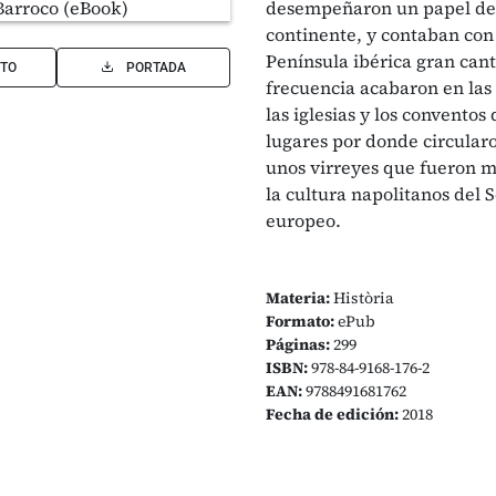
desempeñaron un papel de p
continente, y contaban con
Península ibérica gran cant
TO
PORTADA
frecuencia acabaron en las 
las iglesias y los conventos
lugares por donde circular
unos virreyes que fueron me
la cultura napolitanos del 
europeo.
Materia:
Història
Formato:
ePub
Páginas:
299
ISBN:
978-84-9168-176-2
EAN:
9788491681762
Fecha de edición:
2018