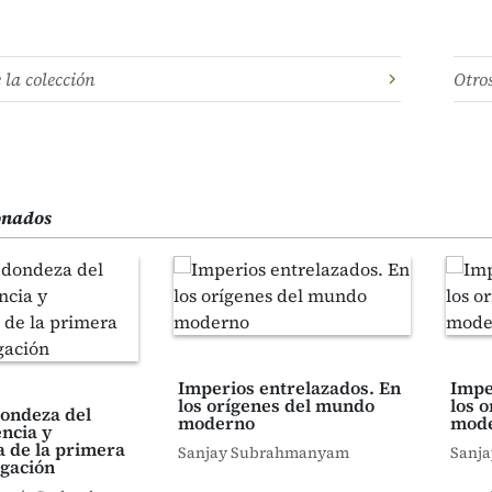
e la colección
Otro
ionados
Imperios entrelazados. En
Impe
los orígenes del mundo
los 
dondeza del
moderno
mode
ncia y
a de la primera
Sanjay Subrahmanyam
Sanj
gación